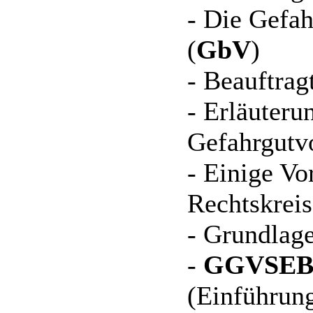
- Die Gefa
(
GbV
)
- Beauftrag
- Erläuteru
Gefahrgutvo
- Einige Vo
Rechtskreis
- Grundlag
-
GGVSEB
(Einführung