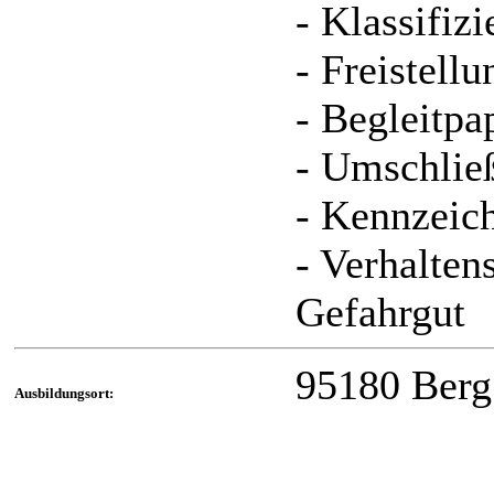
- Klassifiz
- Freistell
- Begleitpa
- Umschlie
- Kennzeic
- Verhalte
Gefahrgut
95180 Berg
Ausbildungsort: