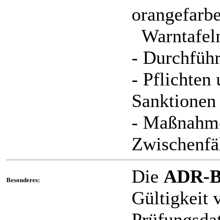
orangefarb
Warntafel
- Durchfüh
- Pflichten
Sanktionen
- Maßnahme
Zwischenfä
Die
ADR-B
Besonderes:
Gültigkeit 
Prüfungsda