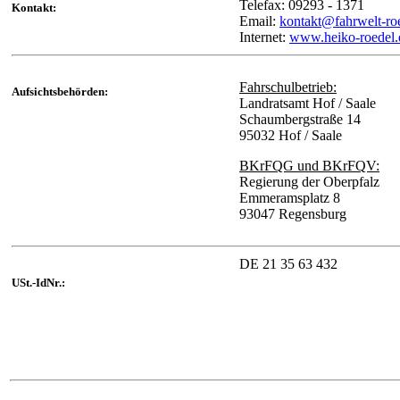
Telefax: 09293 - 1371
Kontakt:
Email:
kontakt@fahrwelt-ro
Internet:
www.heiko-roedel.
Fahrschulbetrieb:
Aufsichtsbehörden:
Landratsamt Hof / Saale
Schaumbergstraße 14
95032 Hof / Saale
BKrFQG und BKrFQV:
Regierung der Oberpfalz
Emmeramsplatz 8
93047 Regensburg
DE 21 35 63 432
USt.-IdNr.: